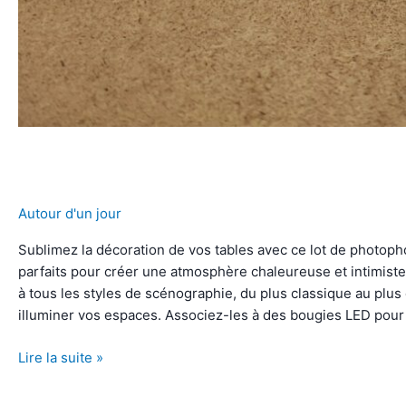
Autour d'un jour
Sublimez la décoration de vos tables avec ce lot de photoph
parfaits pour créer une atmosphère chaleureuse et intimiste 
à tous les styles de scénographie, du plus classique au plus
illuminer vos espaces. Associez-les à des bougies LED pour
Lot
Lire la suite »
de
10