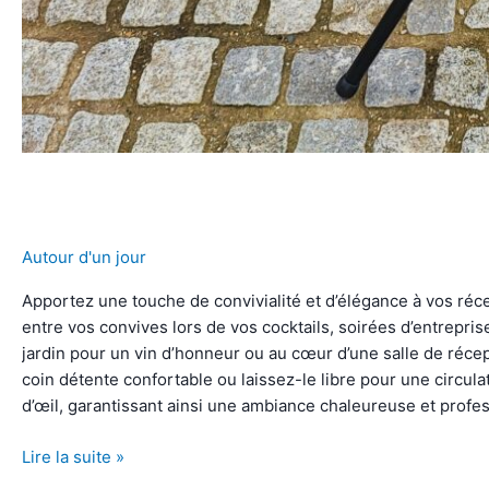
Autour d'un jour
Apportez une touche de convivialité et d’élégance à vos ré
entre vos convives lors de vos cocktails, soirées d’entrepris
jardin pour un vin d’honneur ou au cœur d’une salle de récep
coin détente confortable ou laissez-le libre pour une circulat
d’œil, garantissant ainsi une ambiance chaleureuse et profes
Mange-
Lire la suite »
debout