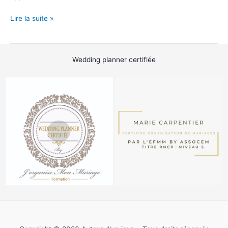
Serviettes
Lire la suite »
de
table
Vert
Wedding planner certifiée
feuille