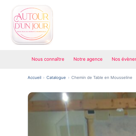
Aller
au
contenu
Nous connaître
Notre agence
Nos évène
Accueil
Catalogue
Chemin de Table en Mousseline