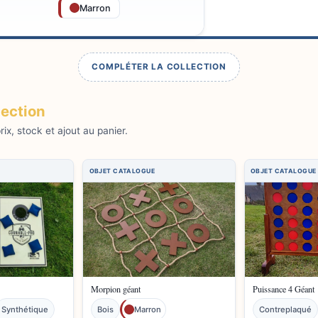
Marron
COMPLÉTER LA COLLECTION
lection
ix, stock et ajout au panier.
Morpion géant
Puissance 4 Géant
Synthétique
Bois
Marron
Contreplaqué