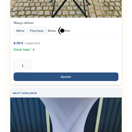
Mange-debout
Métal
Plastique
Blanc
Noir
8,00 €
/ week-end
Stock total : 4
Ajouter