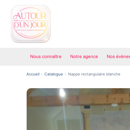
Aller
au
contenu
Nous connaître
Notre agence
Nos évène
Accueil
Catalogue
Nappe rectangulaire blanche