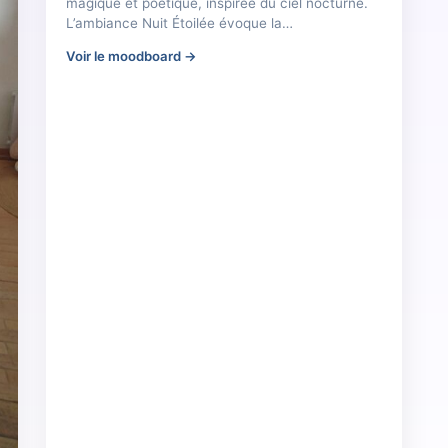
magique et poétique, inspirée du ciel nocturne.
L’ambiance Nuit Étoilée évoque la…
Voir le moodboard →