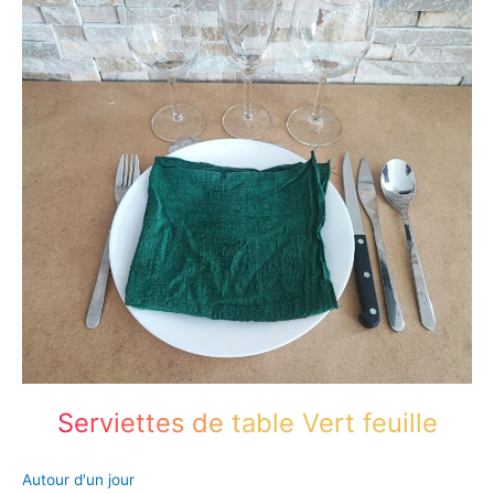
coton
Serviettes de table Vert feuille
Autour d'un jour