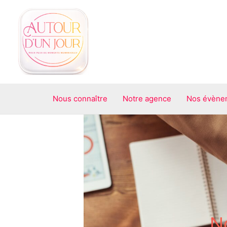
Aller
au
contenu
Nous connaître
Notre agence
Nos évène
N