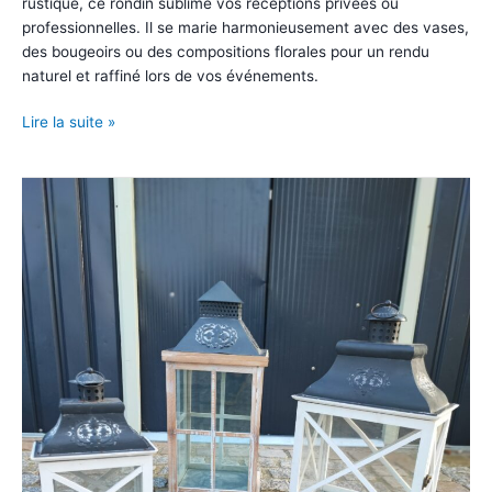
rustique, ce rondin sublime vos réceptions privées ou
professionnelles. Il se marie harmonieusement avec des vases,
des bougeoirs ou des compositions florales pour un rendu
naturel et raffiné lors de vos événements.
Rondin
Lire la suite »
en
bois