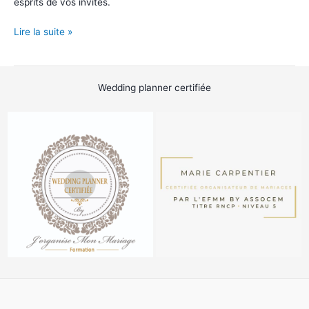
esprits de vos invités.
Morpion
Lire la suite »
géant
Wedding planner certifiée