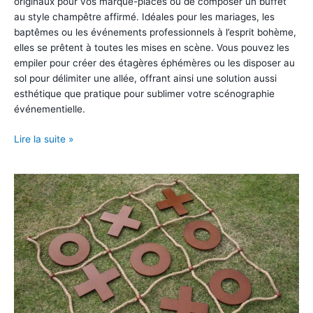
originaux pour vos marque-places ou de composer un buffet
au style champêtre affirmé. Idéales pour les mariages, les
baptêmes ou les événements professionnels à l’esprit bohème,
elles se prêtent à toutes les mises en scène. Vous pouvez les
empiler pour créer des étagères éphémères ou les disposer au
sol pour délimiter une allée, offrant ainsi une solution aussi
esthétique que pratique pour sublimer votre scénographie
événementielle.
Caisse
Lire la suite »
à
vin