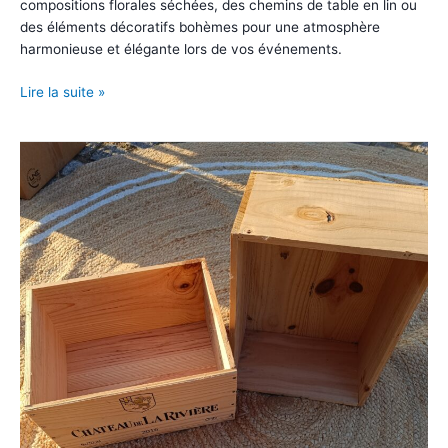
compositions florales séchées, des chemins de table en lin ou
des éléments décoratifs bohèmes pour une atmosphère
harmonieuse et élégante lors de vos événements.
Lot
Lire la suite »
de
3
lanternes