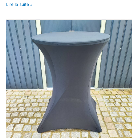
Mange-
Lire la suite »
debout
avec
housse